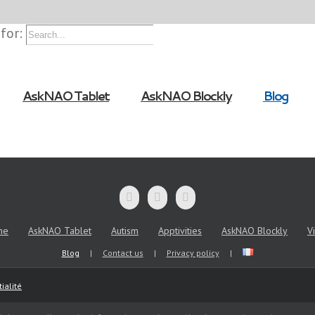
for:
AskNAO Tablet
AskNAO Blockly
Blog
me
AskNAO Tablet
Autism
Apptivities
AskNAO Blockly
V
Blog
Contact us
Privacy policy
ialité